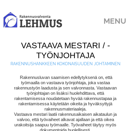
MENU
ETUSIVU
VASTAAVA MESTARI / -
TYÖMAAVALVONTA
VASTAAVA MESTARI / -
TYÖNJOHTAJA
TYÖNJOHTAJA
RAKENNUSURAKOINTI
RAKENNUSHANKKEEN KOKONAISUUDEN JOHTAMINEN
REFERENSSIT
Rakennusluvan saamisen edellytyksenä on, että
YHTEYSTIEDOT
työmaalla on vastaava työnjohtaja, joka vastaa
rakennustyön laadusta ja sen valvonnasta. Vastaavan
työnjohtajan on lisäksi huolehdittava, että
rakentamisessa noudatetaan hyvää rakennustapaa ja
rakentamisessa käytetään oikeita ja hyväksyttyjä
rakennusmateriaaleja.
Vastaava mestari laatii rakennusaikaisen aikataulun ja
valvoo, että työvaiheet alkavat ajallaan ja että oikea
urakoitsija saapuu työmaalle. Työvaiheet täytyy myös
dokumentoida huolellisesti.