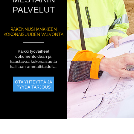
PALVELUT
RAKENNUSHANKKEEN
KOKONAISUUDEN VALVONTA
Kaikki työvaiheet
dokumentoidaan ja
haastavaa kokonaisuutta
hallitaan ammattitaidolla.
OTA YHTEYTTÄ JA
PYYDÄ TARJOUS